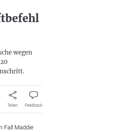
ftbefehl
tsche wegen
 20
schritt.
n
Teilen
Feedback
m Fall Maddie