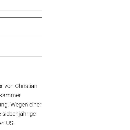
r von Christian
afkammer
kung. Wegen einer
e siebenjährige
en US-