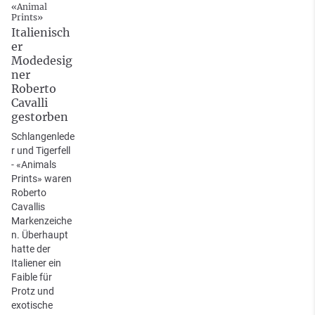
«Animal
Prints»
Italienisch
er
Modedesig
ner
Roberto
Cavalli
gestorben
Schlangenlede
r und Tigerfell
- «Animals
Prints» waren
Roberto
Cavallis
Markenzeiche
n. Überhaupt
hatte der
Italiener ein
Faible für
Protz und
exotische