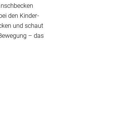
lanschbecken
bei den Kinder-
ecken und schaut
e Bewegung – das