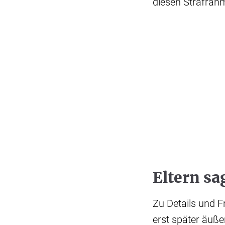
diesen Strafrahm
Eltern sa
Zu Details und F
erst später äuße