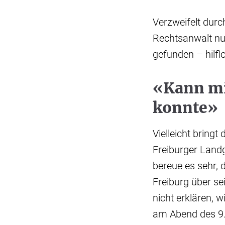
Verzweifelt durc
Rechtsanwalt nun
gefunden – hilfl
«Kann mi
konnte»
Vielleicht bring
Freiburger Landg
bereue es sehr, 
Freiburg über se
nicht erklären, 
am Abend des 9.