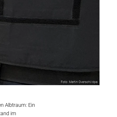
Foto: Martin Oversohl/dpa
en Albtraum: Ein
tand im