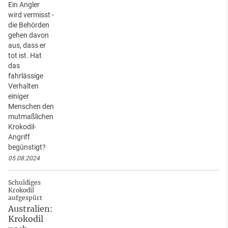
Ein Angler
wird vermisst -
die Behörden
gehen davon
aus, dass er
tot ist. Hat
das
fahrlässige
Verhalten
einiger
Menschen den
mutmaßlichen
Krokodil-
Angriff
begünstigt?
05.08.2024
Schuldiges
Krokodil
aufgespürt
Australien:
Krokodil