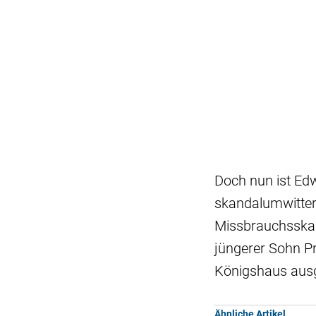
Doch nun ist Edw
skandalumwittert
Missbrauchsskand
jüngerer Sohn Pr
Königshaus ausg
Ähnliche Artikel