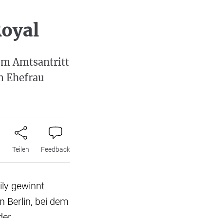
Royal
em Amtsantritt
m Ehefrau
n
Teilen
Feedback
ily gewinnt
 Berlin, bei dem
der