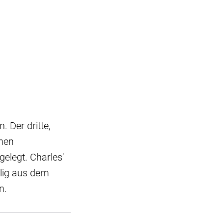
. Der dritte,
inen
elegt. Charles'
llig aus dem
n.