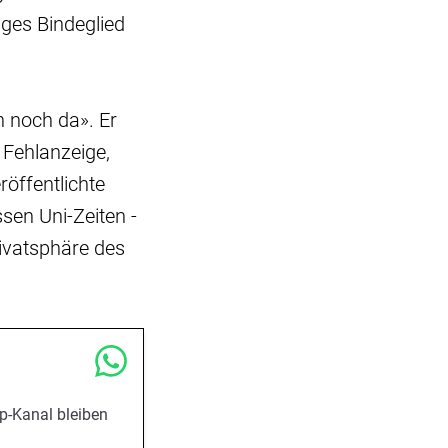
iges Bindeglied
h noch da». Er
 Fehlanzeige,
öffentlichte
en Uni-Zeiten -
rivatsphäre des
p-Kanal bleiben