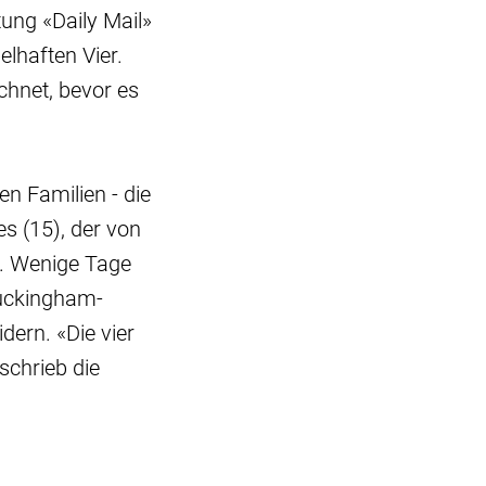
ung «Daily Mail»
elhaften Vier.
chnet, bevor es
n Familien - die
s (15), der von
t. Wenige Tage
Buckingham-
dern. «Die vier
schrieb die