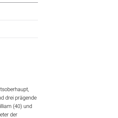
atsoberhaupt,
nd drei prägende
illiam (40) und
eter der