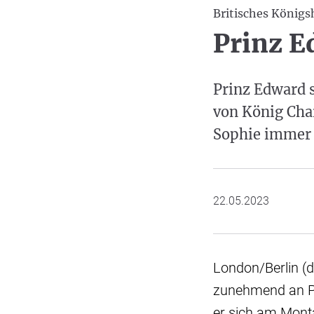
Britisches Königs
Prinz E
Prinz Edward s
von König Char
Sophie immer 
22.05.2023
London/Berlin (d
zunehmend an Pro
er sich am Mont