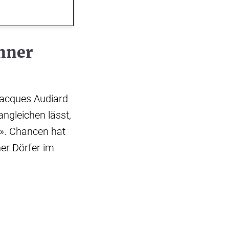
nner
Jacques Audiard
ngleichen lässt,
». Chancen hat
er Dörfer im