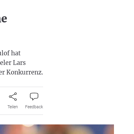
he
lof hat
eler Lars
er Konkurrenz.
n
Teilen
Feedback