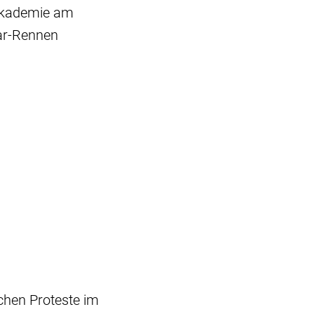
makademie am
car-Rennen
chen Proteste im