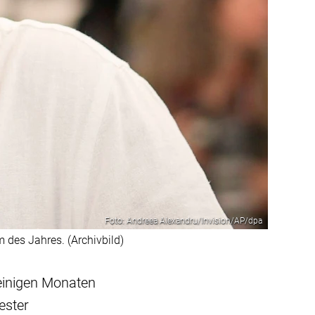
Foto: Andreea Alexandru/Invision/AP/dpa
des Jahres. (Archivbild)
 einigen Monaten
ester