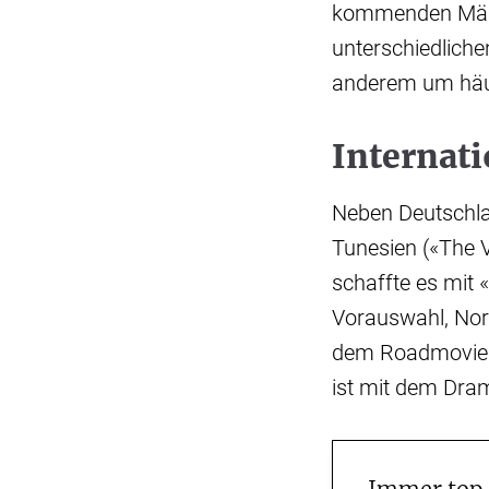
kommenden März 
unterschiedliche
anderem um häus
Internat
Neben Deutschla
Tunesien («The V
schaffte es mit 
Vorauswahl, Nor
dem Roadmovie «S
ist mit dem Dram