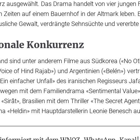
ausgewählt. Das Drama handelt von vier jungen F
n Zeiten auf einem Bauernhof in der Altmark leben. 
liche Gewalt, verdrängte Sehnsüchte und vererbte
ionale Konkurrenz
nd sind unter anderem Filme aus Südkorea («No Oth
oice of Hind Rajab») und Argentinien («Belén») vertr
«Ein einfacher Unfall» des iranischen Regisseurs Jafa
wegen mit dem Familiendrama «Sentimental Value»
irât», Brasilien mit dem Thriller «The Secret Agent
a «Heldin» mit Hauptdarstellerin Leonie Benesch auf