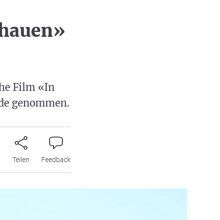
chauen»
che Film «In
ürde genommen.
n
Teilen
Feedback