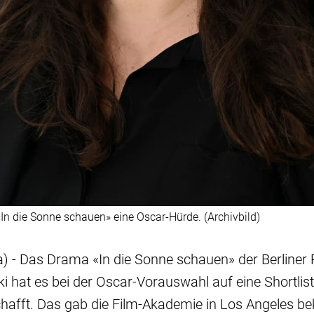
In die Sonne schauen» eine Oscar-Hürde. (Archivbild)
) - Das Drama «In die Sonne schauen» der Berliner 
i hat es bei der Oscar-Vorauswahl auf eine Shortlis
hafft. Das gab die Film-Akademie in Los Angeles be