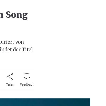
m Song
iriert von
ndet der Titel
n
Teilen
Feedback