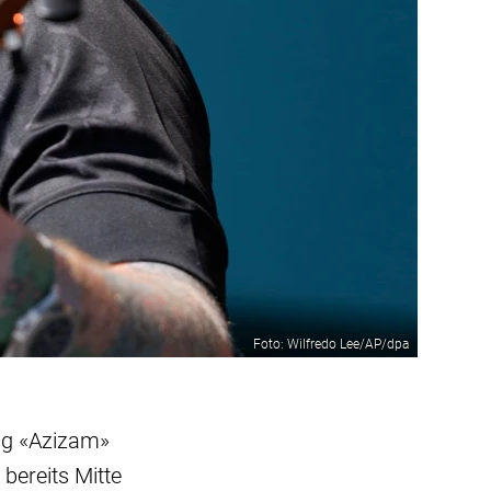
Foto: Wilfredo Lee/AP/dpa
ng «Azizam»
 bereits Mitte