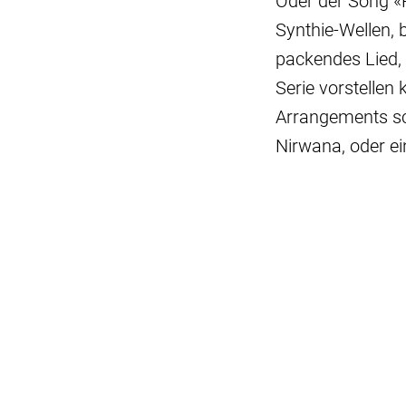
Oder der Song «R
Synthie-Wellen, b
packendes Lied, 
Serie vorstellen 
Arrangements sch
Nirwana, oder ein