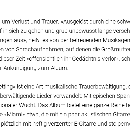
es um Verlust und Trauer. «Ausgelöst durch eine sch
f in sich zu gehen und grub unbewusst lange versch
ngen aus», heißt es von der betreuenden Musikagent
en von Sprachaufnahmen, auf denen die Großmutte
 dieser Zeit «offensichtlich ihr Gedächtnis verlor», sch
ner Ankündigung zum Album.
etting» ist eine Art musikalische Trauerbewältigung,
überwältigende Lieder verwandelt: Mit epischen Sp
ionaler Wucht. Das Album bietet eine ganze Reihe 
le «Miami» etwa, die mit ein paar akustischen Gitar
plötzlich mit heftig verzerrter E-Gitarre und stolper