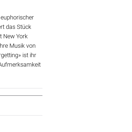
n euphorischer
rt das Stück
at New York
 ihre Musik von
etting» ist ihr
e Aufmerksamkeit