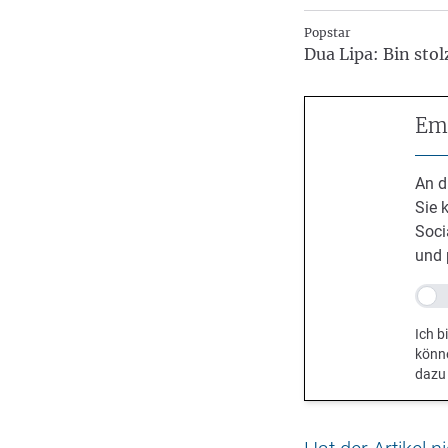
Popstar
Dua Lipa: Bin sto
Emp
An d
Sie 
Soci
und 
Ich b
könn
dazu