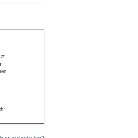
zt.
r
nen
.
t
ehr