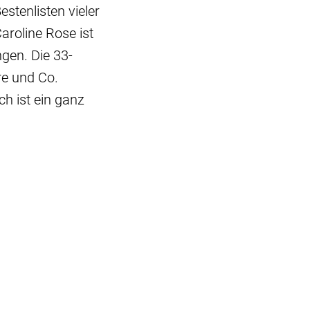
stenlisten vieler
roline Rose ist
gen. Die 33-
re und Co.
h ist ein ganz