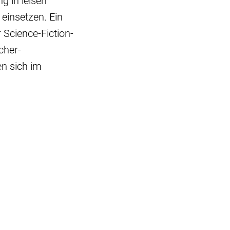
g in leisen
 einsetzen. Ein
 Science-Fiction-
cher-
en sich im