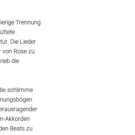
wierige Trennung
üttete
ur. Die Lieder
r von Rose zu
rieb die
 die schlimme
annungsbögen
herausragender
ren-Akkorden
nden Beats zu