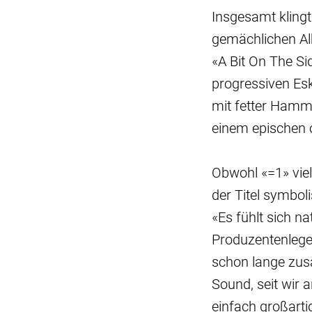
Insgesamt klingt
gemächlichen Alb
«A Bit On The Si
progressiven Esk
mit fetter Hammo
einem epischen o
Obwohl «=1» viels
der Titel symboli
«Es fühlt sich n
Produzentenlegen
schon lange zus
Sound, seit wir 
einfach großarti