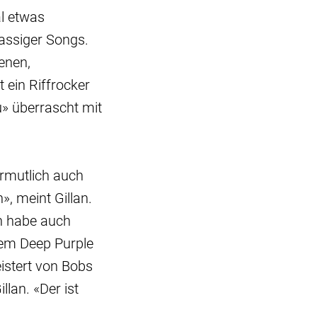
al etwas
lassiger Songs.
enen,
 ein Riffrocker
u» überrascht mit
ermutlich auch
», meint Gillan.
an habe auch
dem Deep Purple
istert von Bobs
lan. «Der ist