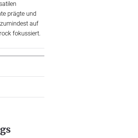
satilen
te prägte und
- zumindest auf
ock fokussiert.
ngs