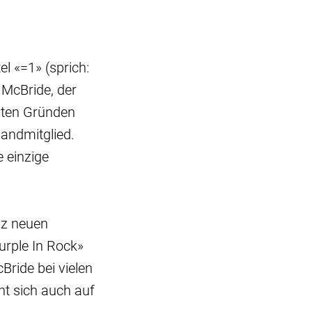
el «=1» (sprich:
 McBride, der
vaten Gründen
Bandmitglied.
e einzige
anz neuen
urple In Rock»
Bride bei vielen
t sich auch auf