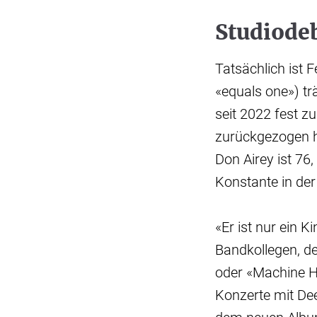
Studiodeb
Tatsächlich ist F
«equals one») tr
seit 2022 fest z
zurückgezogen ha
Don Airey ist 76
Konstante in der
«Er ist nur ein 
Bandkollegen, de
oder «Machine He
Konzerte mit De