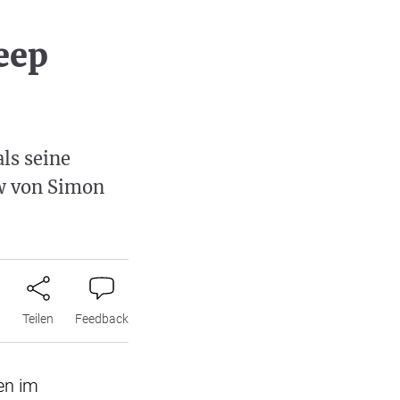
eep
als seine
ew von Simon
n
Teilen
Feedback
en im