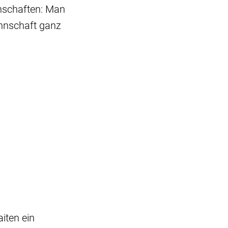
nschaften: Man
annschaft ganz
iten ein