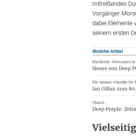
mitreißendes Due
Vorgänger Morse
dabei Elemente v
seinem ersten De
Ähnliche Artikel
Hardrock-Veteranen in
Neues von Deep Pu
Für immer «Smoke On 
Ian Gillan zum 80
Charts
Deep Purple: Zeh
Vielseiti