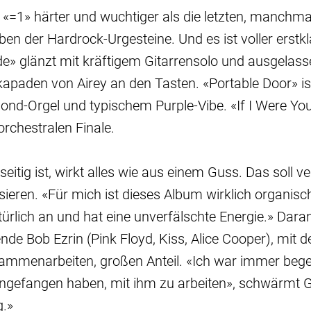
 «=1» härter und wuchtiger als die letzten, manchm
en der Hardrock-Urgesteine. Und es ist voller erstk
de» glänzt mit kräftigem Gitarrensolo und ausgelass
apaden von Airey an den Tasten. «Portable Door» ist
nd-Orgel und typischem Purple-Vibe. «If I Were Yo
rchestralen Finale.
eitig ist, wirkt alles wie aus einem Guss. Das soll v
sieren. «Für mich ist dieses Album wirklich organisch
atürlich an und hat eine unverfälschte Energie.» Dar
de Bob Ezrin (Pink Floyd, Kiss, Alice Cooper), mit 
ammenarbeiten, großen Anteil. «Ich war immer bege
angefangen haben, mit ihm zu arbeiten», schwärmt Gil
g.»