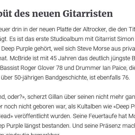
üt des neuen Gitarristen
euer drin in der neuen Platte der Altrocker, die den Tit
ägt. Es ist das erste Studioalbum mit Gitarrist Simon
u Deep Purple gehört, weil sich Steve Morse aus pri
t. McBride ist mit 45 Jahren das deutlich jüngste 
, Bassist Roger Glover 78 und Drummer Ian Paice, di
 über 50-jährigen Bandgeschichte, ist ebenfalls 76.
Kind, oder?», scherzt Gillan über seinen nicht mehr g
r noch nicht geboren war, als Kultalben wie «Deep P
ad» veröffentlicht wurden. Seine Feuertaufe hat Mc
ep Purple längst bestanden. Und seine Präsenz mach