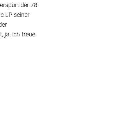
erspürt der 78-
ue LP seiner
der
 ja, ich freue