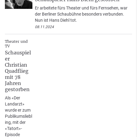
Er arbeitete fürs Theater und fürs Fernsehen, war
der Berliner Schaubühne besonders verbunden.
Nun ist Hans Diehl tot.
08.11.2024
Theater und
TV
Schauspiel
er
Christian
Quadflieg
mit 78
Jahren
gestorben
Als «Der
Landarzt»
wurde er zum
Publikumsliebl
ing, mit der
«Tatort»-
Episode