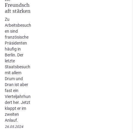
Freundsch
aft stärken
Zu
Arbeitsbesuch
en sind
französische
Präsidenten
häufig in
Berlin. Der
letzte
Staatsbesuch
mit allem
Drum und
Dran ist aber
fast ein
Vierteljahrhun
dert her. Jetzt
klappt er im
zweiten
Anlauf.
26.05.2024