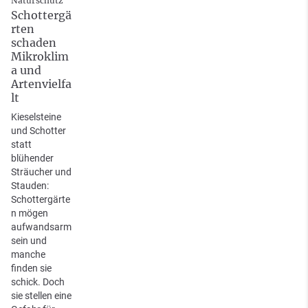
Naturschutz
Schottergä
rten
schaden
Mikroklim
a und
Artenvielfa
lt
Kieselsteine
und Schotter
statt
blühender
Sträucher und
Stauden:
Schottergärte
n mögen
aufwandsarm
sein und
manche
finden sie
schick. Doch
sie stellen eine