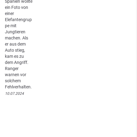
Spanien wollte
ein Foto von
einer
Elefantengrup
pe mit
Jungtieren
machen. Als
er aus dem
Auto stieg,
kam es zu
dem Angriff.
Ranger
warnen vor
solchem
Fehlverhalten.
10.07.2024