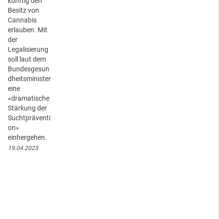
künftig den
Besitz von
Cannabis
erlauben. Mit
der
Legalisierung
soll laut dem
Bundesgesun
dheitsminister
eine
«dramatische
Stärkung der
Suchtpräventi
on»
einhergehen.
19.04.2023