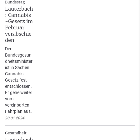
Bundestag
Lauterbach
: Cannabis
-Gesetz im
Februar
verabschie
den
Der
Bundesgesun
dheitsminister
ist in Sachen
Cannabis-
Gesetz fest
entschlossen.
Er gehe weiter
vom
vereinbarten
Fahrplan aus.
20.01.2024
Gesundheit
Lauterbach