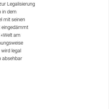
ur Legalisierung
n in dem
el mit seinen
ht eingedämmt
r «Welt am
ehungsweise
 wird legal
n absehbar