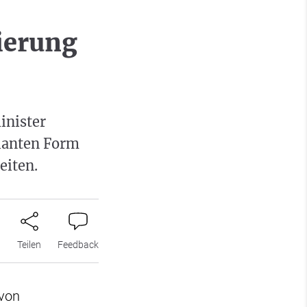
ierung
inister
lanten Form
eiten.
n
Teilen
Feedback
 von