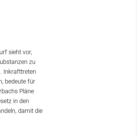
f sieht vor,
Substanzen zu
 Inkrafttreten
, bedeute für
erbachs Pläne
setz in den
deln, damit die