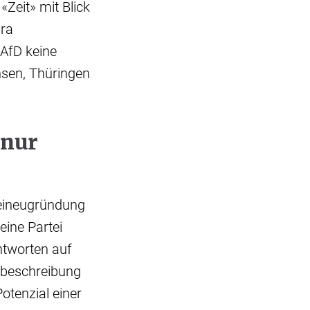
Zeit» mit Blick
hra
 AfD keine
sen, Thüringen
 nur
teineugründung
ine Partei
ntworten auf
mbeschreibung
tenzial einer