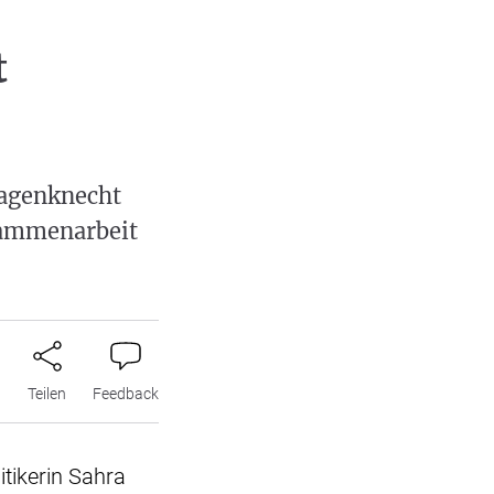
t
Wagenknecht
usammenarbeit
n
Teilen
Feedback
itikerin Sahra