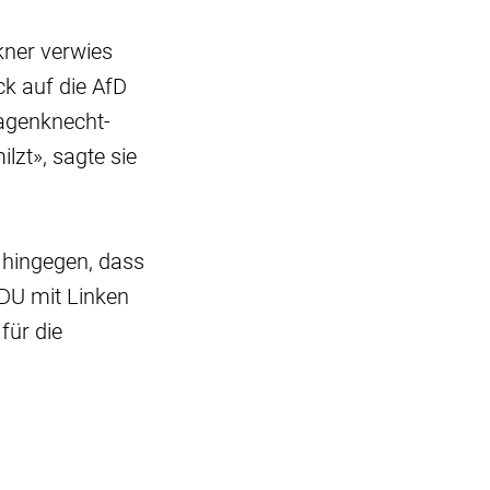
kner verwies
ck auf die AfD
Wagenknecht-
lzt», sagte sie
 hingegen, dass
DU mit Linken
für die