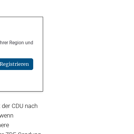
Ihrer Region und
Registrieren
t der CDU nach
s wenn
here