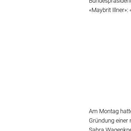
Bundespräsident
«Maybrit Illner»:
Am Montag hatte 
Gründung einer 
Sahra Wagenknec