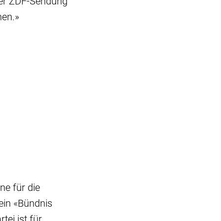
der ZDF-Sendung
nen.»
ne für die
ein «Bündnis
ei ist für