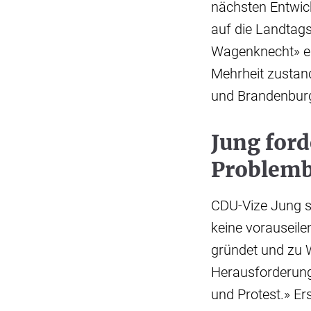
nächsten Entwick
auf die Landtags
Wagenknecht» ei
Mehrheit zustan
und Brandenbur
Jung ford
Problemb
CDU-Vize Jung sa
keine vorauseil
gründet und zu W
Herausforderung
und Protest.» E