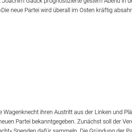
 Joachim Gauck prognostizierte gestern Abend in 
 «Die neue Partei wird überall im Osten kräftig absah
Wagenknecht ihren Austritt aus der Linken und Plä
neuen Partei bekanntgegeben. Zunächst soll der Ver
ht» Spenden dafür sammeln. Die Gründung der Part