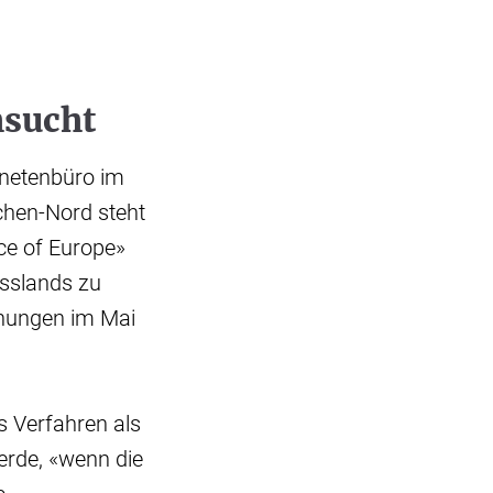
hsucht
dnetenbüro im
chen-Nord steht
ce of Europe»
sslands zu
chungen im Mai
s Verfahren als
werde, «wenn die