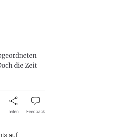
bgeordneten
och die Zeit
n
Teilen
Feedback
hts auf