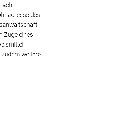
 nach
ohnadresse des
tsanwaltschaft
m Zuge eines
eismittel
r zudem weitere