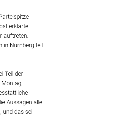
Parteispitze
st erklärte
 auftreten.
in Nürnberg teil
 Teil der
m Montag,
sstattliche
ie Aussagen alle
, und das sei