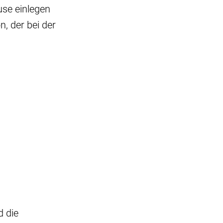
se einlegen
, der bei der
.
d die