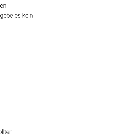
len
gebe es kein
llten