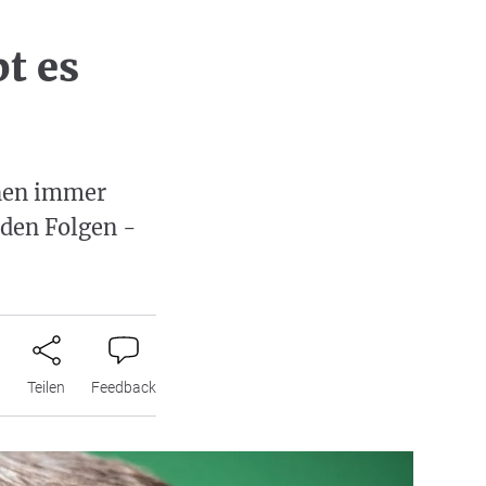
t es
ünen immer
 den Folgen -
n
Teilen
Feedback