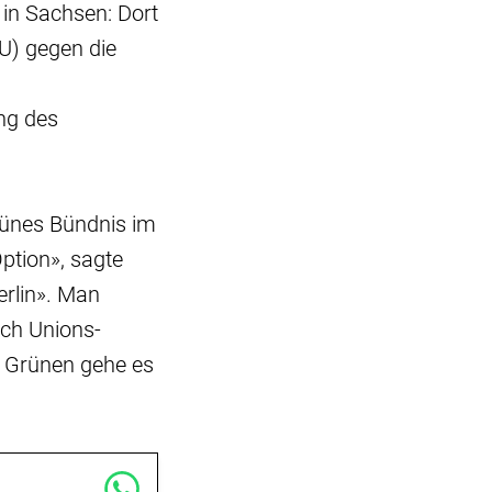
 in Sachsen: Dort
U) gegen die
ng des
rünes Bündnis im
ption», sagte
erlin». Man
ch Unions-
n Grünen gehe es