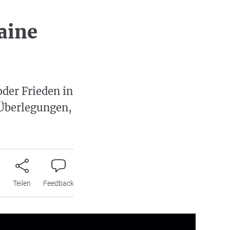
aine
der Frieden in
 Überlegungen,
n
Teilen
Feedback