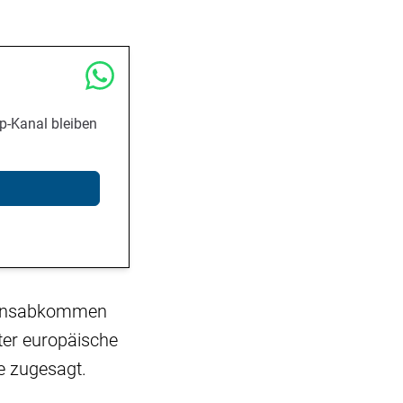
p-Kanal bleiben
iedensabkommen
nter europäische
ve zugesagt.