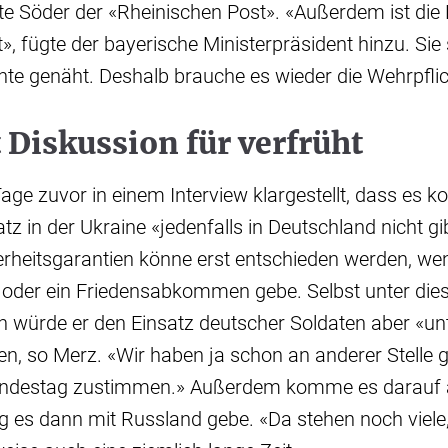
gte Söder der «Rheinischen Post». «Außerdem ist di
t», fügte der bayerische Ministerpräsident hinzu. Sie 
nte genäht. Deshalb brauche es wieder die Wehrpfli
 Diskussion für verfrüht
Tage zuvor in einem Interview klargestellt, dass es k
atz in der Ukraine «jedenfalls in Deutschland nicht gi
herheitsgarantien könne erst entschieden werden, we
d oder ein Friedensabkommen gebe. Selbst unter die
 würde er den Einsatz deutscher Soldaten aber «unt
len, so Merz. «Wir haben ja schon an anderer Stelle
undestag zustimmen.» Außerdem komme es darauf a
 es dann mit Russland gebe. «Da stehen noch viele,