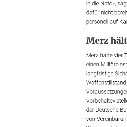
in die Nato», sa
dafür nicht berei
personell auf Ka
Merz hält
Merz hatte vier 
einen Militäreins
langfristige Sic
Waffenstillstan
Voraussetzungen
Vorbehalte» stel
der Deutsche B
von Vereinbarung