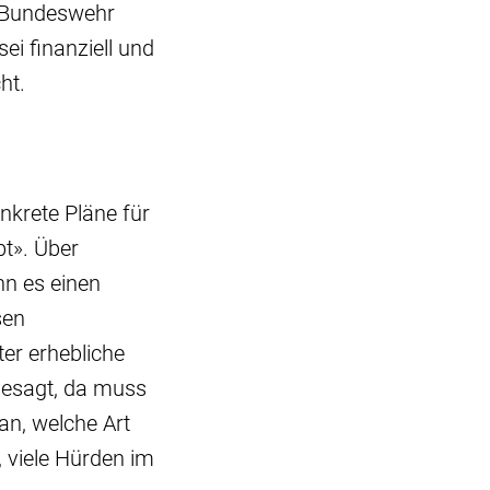
e Bundeswehr
sei finanziell und
cht.
onkrete Pläne für
bt». Über
nn es einen
sen
er erhebliche
 gesagt, da muss
n, welche Art
 viele Hürden im