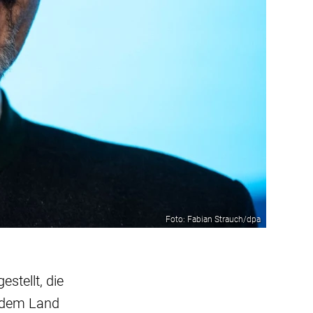
Foto: Fabian Strauch/dpa
stellt, die
n dem Land