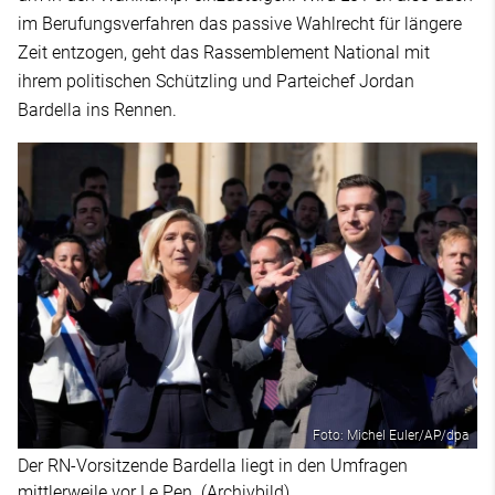
im Berufungsverfahren das passive Wahlrecht für längere
Zeit entzogen, geht das Rassemblement National mit
ihrem politischen Schützling und Parteichef Jordan
Bardella ins Rennen.
Foto: Michel Euler/AP/dpa
Der RN-Vorsitzende Bardella liegt in den Umfragen
mittlerweile vor Le Pen. (Archivbild)