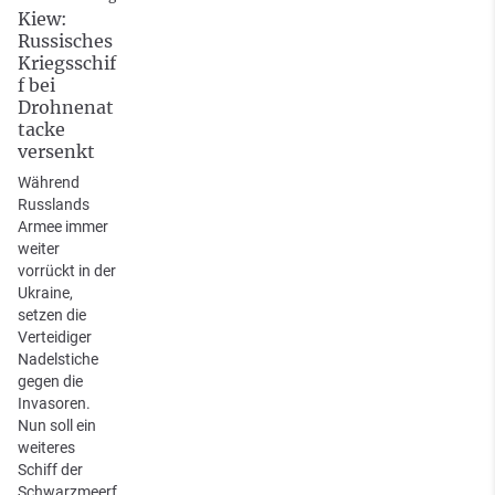
Kiew:
Russisches
Kriegsschif
f bei
Drohnenat
tacke
versenkt
Während
Russlands
Armee immer
weiter
vorrückt in der
Ukraine,
setzen die
Verteidiger
Nadelstiche
gegen die
Invasoren.
Nun soll ein
weiteres
Schiff der
Schwarzmeerf