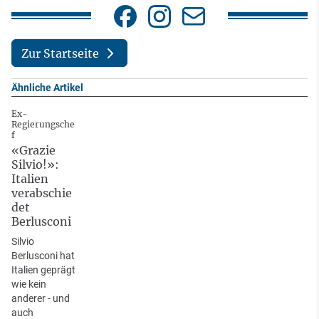
Zur Startseite
Ähnliche Artikel
Ex-
Regierungsche
f
«Grazie
Silvio!»:
Italien
verabschie
det
Berlusconi
Silvio
Berlusconi hat
Italien geprägt
wie kein
anderer - und
auch