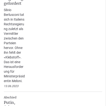
gefordert
Silvio
Berlusconi tat
sich in Italiens
Rechtsregieru
ng zuletzt als
Vermittler
zwischen den
Parteien
hervor. Ohne
ihn fehlt der
«Klebstoff».
Das ist eine
Herausforder
ung für
Ministerpräsid
entin Meloni.
13.06.2023
Abschied
Putin,