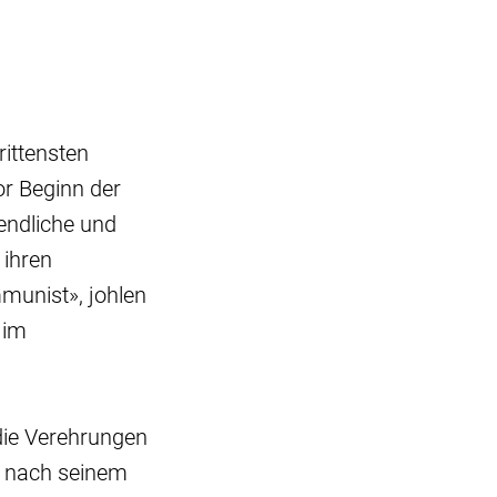
rittensten
or Beginn der
endliche und
 ihren
mmunist», johlen
 im
die Verehrungen
an nach seinem