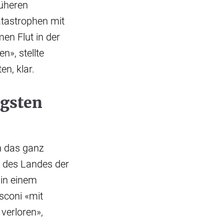
rüheren
atastrophen mit
en Flut in der
n», stellte
en, klar.
igsten
n das ganz
r des Landes der
 in einem
usconi «mit
verloren»,