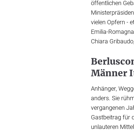
öffentlichen Geb
Ministerpräside
vielen Opfern - 
Emilia-Romagna. 
Chiara Gribaudo,
Berluscon
Männer I
Anhänger, Wegge
anders. Sie rüh
vergangenen Jahr
Gastbeitrag für d
unlauteren Mitte