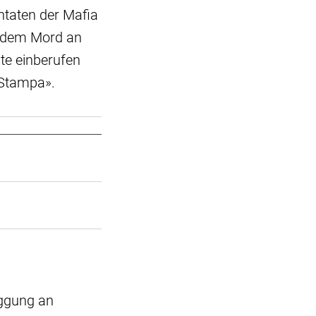
ntaten der Mafia
r dem Mord an
te einberufen
a Stampa».
aggung an