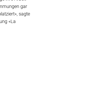
timmungen gar
atziert», sagte
tung «La