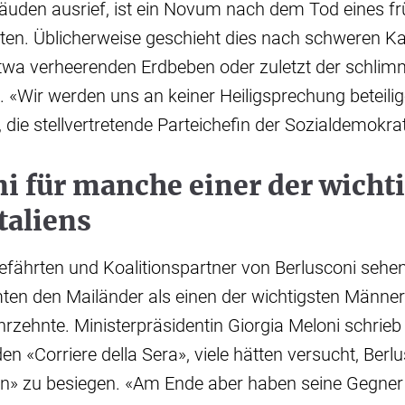
äuden ausrief, ist ein Novum nach dem Tod eines f
nten. Üblicherweise geschieht dies nach schweren K
etwa verheerenden Erdbeben oder zuletzt der schlimm
«Wir werden uns an keiner Heiligsprechung beteilige
 die stellvertretende Parteichefin der Sozialdemokrat
i für manche einer der wicht
taliens
fährten und Koalitionspartner von Berlusconi sehe
mten den Mailänder als einen der wichtigsten Männe
zehnte. Ministerpräsidentin Giorgia Meloni schrieb
en «Corriere della Sera», viele hätten versucht, Berl
ln» zu besiegen. «Am Ende aber haben seine Gegner 