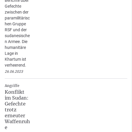
Berichte über
Gefechte
zwischen der
paramilitärisc
hen Gruppe
RSF und der
sudanesische
n Armee. Die
humanitäre
Lage in
Khartum ist
verheerend.
26.06.2023
Angriffe
Konflikt
im Sudan:
Gefechte
trotz
erneuter
Waffenruh
e