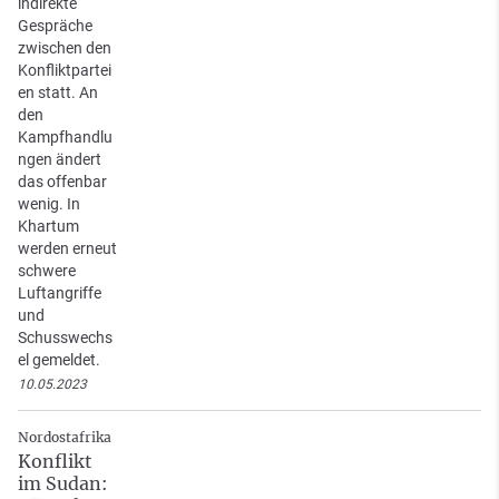
indirekte
Gespräche
zwischen den
Konfliktpartei
en statt. An
den
Kampfhandlu
ngen ändert
das offenbar
wenig. In
Khartum
werden erneut
schwere
Luftangriffe
und
Schusswechs
el gemeldet.
10.05.2023
Nordostafrika
Konflikt
im Sudan: