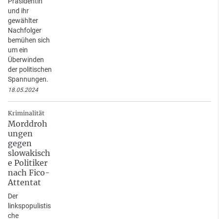
Präsidentin
und ihr
gewählter
Nachfolger
bemühen sich
um ein
Überwinden
der politischen
Spannungen.
18.05.2024
Kriminalität
Morddroh
ungen
gegen
slowakisch
e Politiker
nach Fico-
Attentat
Der
linkspopulistis
che