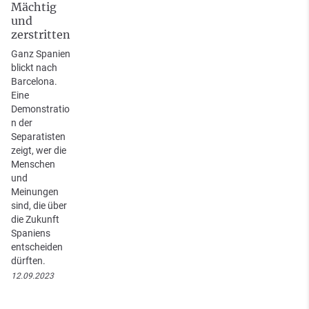
Mächtig
und
zerstritten
Ganz Spanien
blickt nach
Barcelona.
Eine
Demonstratio
n der
Separatisten
zeigt, wer die
Menschen
und
Meinungen
sind, die über
die Zukunft
Spaniens
entscheiden
dürften.
12.09.2023