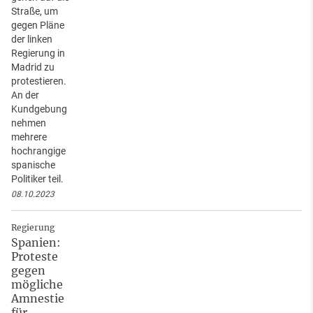
Straße, um
gegen Pläne
der linken
Regierung in
Madrid zu
protestieren.
An der
Kundgebung
nehmen
mehrere
hochrangige
spanische
Politiker teil.
08.10.2023
Regierung
Spanien:
Proteste
gegen
mögliche
Amnestie
für