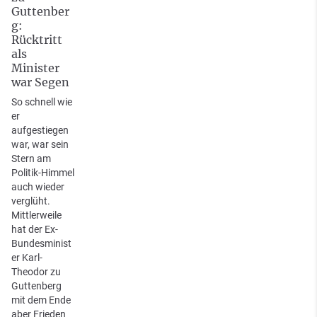
Guttenber
g:
Rücktritt
als
Minister
war Segen
So schnell wie
er
aufgestiegen
war, war sein
Stern am
Politik-Himmel
auch wieder
verglüht.
Mittlerweile
hat der Ex-
Bundesminist
er Karl-
Theodor zu
Guttenberg
mit dem Ende
aber Frieden