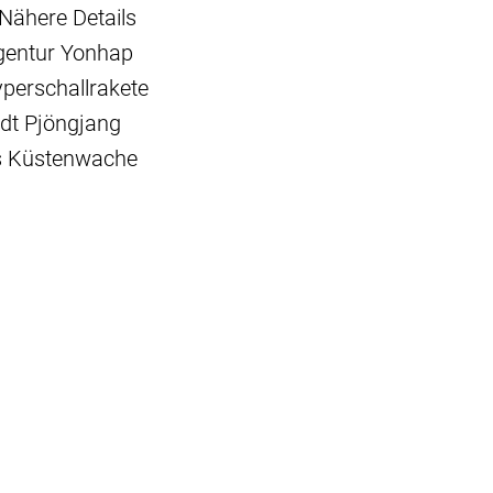
 Nähere Details
agentur Yonhap
yperschallrakete
adt Pjöngjang
ns Küstenwache