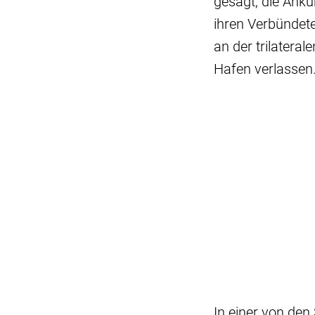
gesagt, die Anku
ihren Verbündete
an der trilater
Hafen verlassen
In einer von den