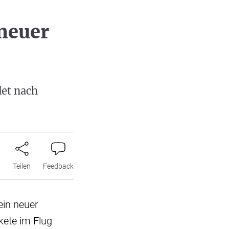
neuer
det nach
n
Teilen
Feedback
ein neuer
kete im Flug