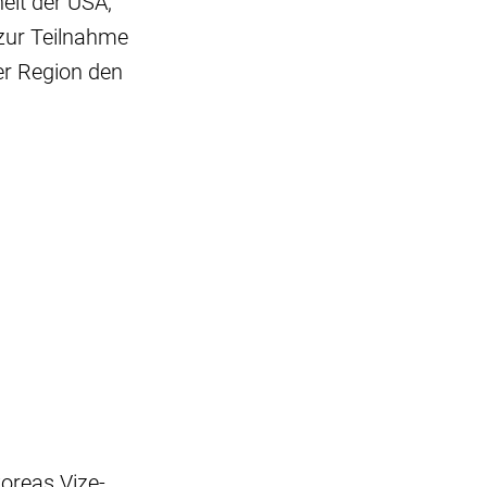
eit der USA,
 zur Teilnahme
er Region den
oreas Vize-