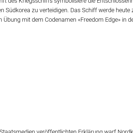
nft des Kriegsschiffs symbolisiere die Entschlossenh
n Südkorea zu verteidigen. Das Schiff werde heute
alen Übung mit dem Codenamen «Freedom Edge» in d
.
 Staatsmedien veröffentlichten Erklärung warf Nordk