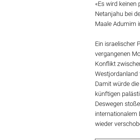
«Es wird keinen 
Netanjahu bei de
Maale Adumim i
Ein israelischer
vergangenen Mona
Konflikt zwische
Westjordanland f
Damit würde die
künftigen paläs
Deswegen stoßen 
internationalem 
wieder verscho