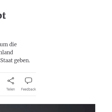
bt
 um die
anland
Staat geben.
n
Teilen
Feedback