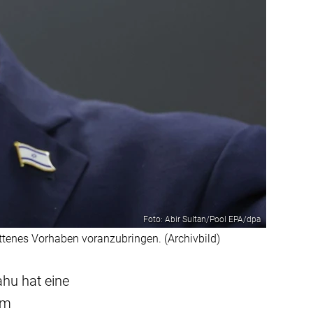
Foto: Abir Sultan/Pool EPA/dpa
ttenes Vorhaben voranzubringen. (Archivbild)
ahu hat eine
im