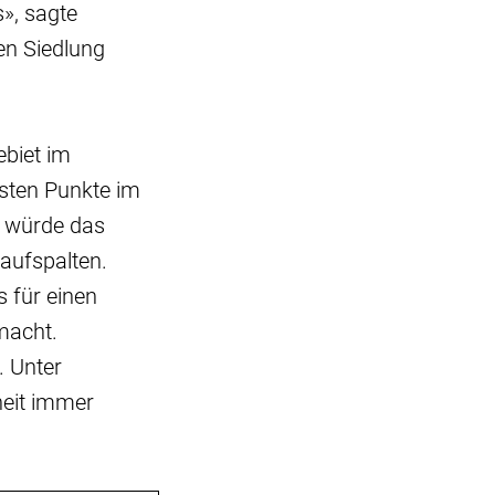
s», sagte
en Siedlung
ebiet im
lsten Punkte im
t würde das
 aufspalten.
 für einen
macht.
. Unter
heit immer