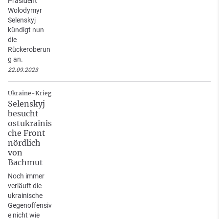
Präsident
Wolodymyr
Selenskyj
kündigt nun
die
Rückeroberun
g an.
22.09.2023
Ukraine-Krieg
Selenskyj
besucht
ostukrainis
che Front
nördlich
von
Bachmut
Noch immer
verläuft die
ukrainische
Gegenoffensiv
e nicht wie