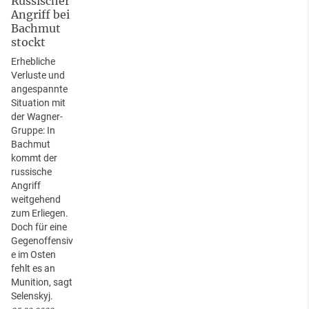
Russischer
Angriff bei
Bachmut
stockt
Erhebliche
Verluste und
angespannte
Situation mit
der Wagner-
Gruppe: In
Bachmut
kommt der
russische
Angriff
weitgehend
zum Erliegen.
Doch für eine
Gegenoffensiv
e im Osten
fehlt es an
Munition, sagt
Selenskyj.