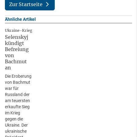
Zur Startseite
Ähnliche Artikel
Ukraine-Krieg
Selenskyj
kündigt
Befreiung
von
Bachmut
an
Die Eroberung
von Bachmut
war für
Russland der
am teuersten
erkaufte Sieg
im Krieg
gegen die
Ukraine. Der
ukrainische