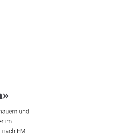
h»
chauern und
er im
r nach EM-