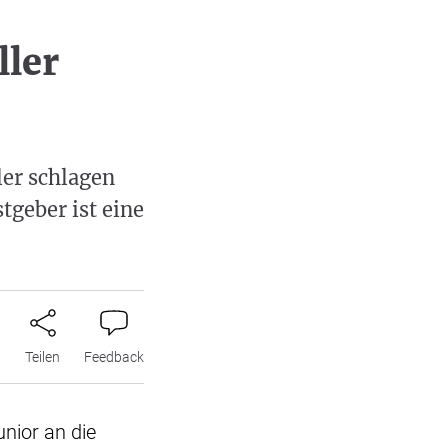
ller
ler schlagen
tgeber ist eine
n
Teilen
Feedback
nior an die