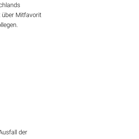
schlands
über Mitfavorit
llegen.
usfall der