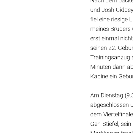
Nach dem packen
und Josh Giddey 
fiel eine riesige
meines Bruders u
erst einmal nic
seinen 22. Gebu
Trainingsanzug 
Minuten dann abe
Kabine ein Gebu
Am Dienstag (9.
abgeschlossen un
dem Viertelfina
Geh-Stiefel, sei