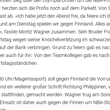
den Sieg über den Olympia-Dritten um die NBA-Prof
herzten sich die Profis noch auf dem Parkett. Von 
 Last ab. «Ich habe jetzt den Abend frei, da feiere ich
nd am Dienstag spielen wir gegen Finnland. Alles a
ht», fasste Moritz Wagner zusammen. Sein Bruder F
rtstag wegen seiner Knöchelverletzung im schwarze
auf der Bank verbringen. Grund zu feiern gab es n
r auch für ihn. Von den Teamkollegen gab es nach d
rtstagsständchen.
30 Uhr/Magentasport) soll gegen Finnland die Vorru
d ein weiterer großer Schritt Richtung Philippinen, w
le stattfinden, gemacht werden. Wagner trug am Son
n Einsatz ist daher auch gegen die Finnen um NBA-St