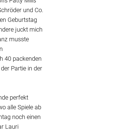
is Patty Mills
Schröder und Co.
 den Geburtstag
ndere juckt mich
ranz musste
n
ach 40 packenden
er Partie in der
nde perfekt
o alle Spiele ab
ntag noch einen
ar Lauri