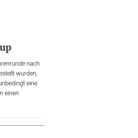
oup
hrenrunde nach
stellt wurden,
unbedingt eine
en einen