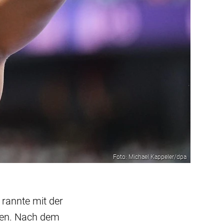
Foto: Michael Kappeler/dpa
 rannte mit der
sten. Nach dem