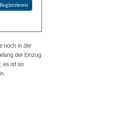
Registrieren
ie noch in der
gelang der Einzug
 es ist so
in.