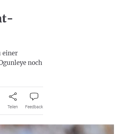
nt-
 einer
 Ogunleye noch
n
Teilen
Feedback