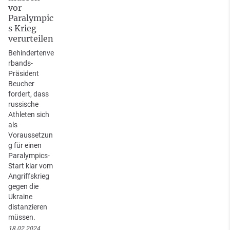
vor
Paralympic
s Krieg
verurteilen
Behindertenve
rbands-
Präsident
Beucher
fordert, dass
russische
Athleten sich
als
Voraussetzun
g für einen
Paralympics-
Start klar vom
Angriffskrieg
gegen die
Ukraine
distanzieren
müssen.
18.02.2024