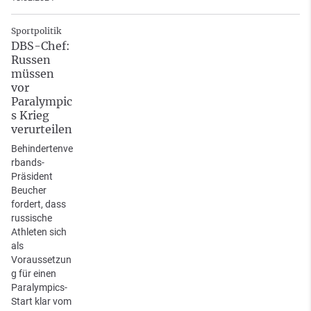
Sportpolitik
DBS-Chef:
Russen
müssen
vor
Paralympic
s Krieg
verurteilen
Behindertenve
rbands-
Präsident
Beucher
fordert, dass
russische
Athleten sich
als
Voraussetzun
g für einen
Paralympics-
Start klar vom