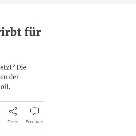
irbt für
etzt? Die
den der
oll.
n
Teilen
Feedback