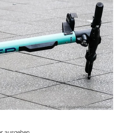
Foto: Jens Kalaene/dpa-Zentralbild/dpa
eer ausgehen,