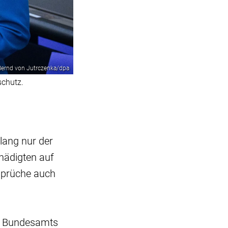
Bernd von Jutrczenka/dpa
schutz.
slang nur der
chädigten auf
nsprüche auch
en Bundesamts