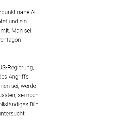
zpunkt nahe Al-
tet und ein
 mit. Man sei
 Pentagon-
 US-Regierung,
es Angriffs
men sei, werde
ussten, sei noch
lständiges Bild
untersucht