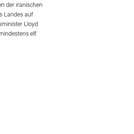
en der iranischen
es Landes auf
minister Lloyd
mindestens elf