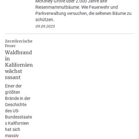
McKinley Grove über 2.000 Jahre alte
Riesenmammutbäume. Wie Feuerwehr und
Parkverwaltung versuchen, die seltenen Bäume zu
schützen.
09.09.2025
Zerstörerische
Feuer
Waldbrand
in
Kalifornien
wächst
rasant
Einer der
größten
Brände in der
Geschichte
des US-
Bundesstaate
s Kalifornien
hat sich
massiv