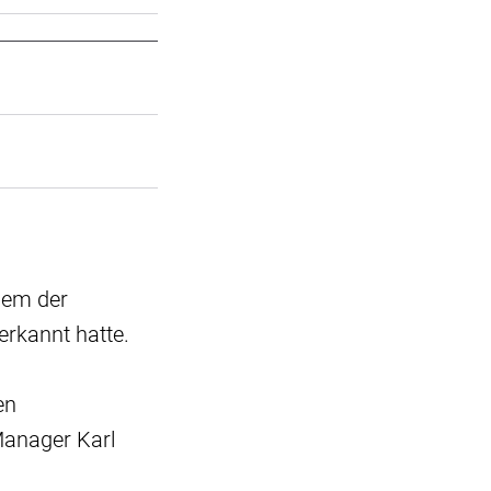
hdem der
erkannt hatte.
en
anager Karl