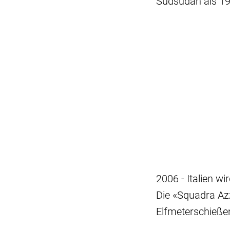
Südsudan als 19
2006 - Italien w
Die «Squadra Azz
Elfmeterschieße