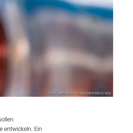
Foto: Jens Büttner/dpa-Zentralbild/dpa
ollen
 entwickeln. Ein