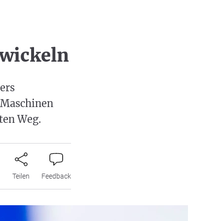
twickeln
ers
e Maschinen
tten Weg.
n
Teilen
Feedback