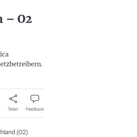
n – O2
ica
etzbetreibern.
n
Teilen
Feedback
hland (O2)