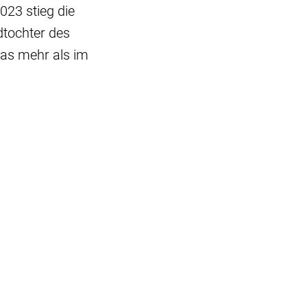
23 stieg die
dtochter des
was mehr als im