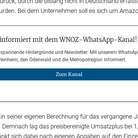
urück, durch die bislang nicht in Deutschland erfas
wurden. Bei dem Unternehmen soll es sich um Amazo
 informiert mit dem WNOZ-WhatsApp-Kanal!
 spannende Hintergründe und Newsletter: Mit unserem WhatsAp
Weinheim, den Odenwald und die Metropolregion informiert.
Zum Kanal
n seiner eigenen Berechnung für das vergangene J
. Demnach lag das preisbereinigte Umsatzplus bei 1
nkt sich dabei nach eigenen Angaben auf den Einze