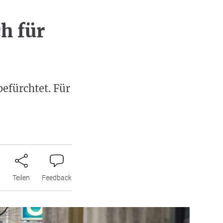
h für
befürchtet. Für
n
Teilen
Feedback