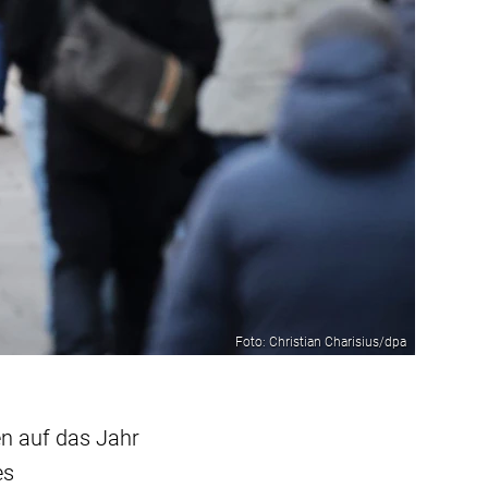
Foto: Christian Charisius/dpa
en auf das Jahr
es