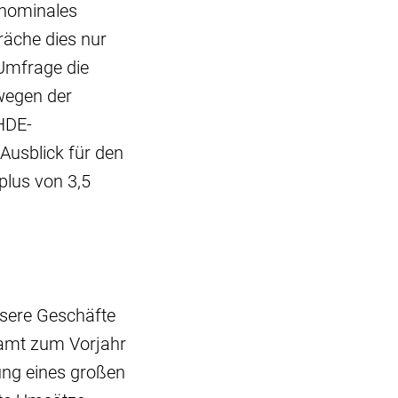
 nominales
räche dies nur
Umfrage die
wegen der
 HDE-
 Ausblick für den
plus von 3,5
ssere Geschäfte
samt zum Vorjahr
ung eines großen