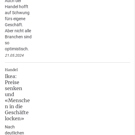
Auch der
Handel hofft
auf Schwung
fürs eigene
Geschäft.
Aber nicht alle
Branchen sind
so
optimistisch.
21.05.2024
Handel
Ikea:
Preise
senken
und
«Mensche
n in die
Geschäfte
locken»
Nach
deutlichen