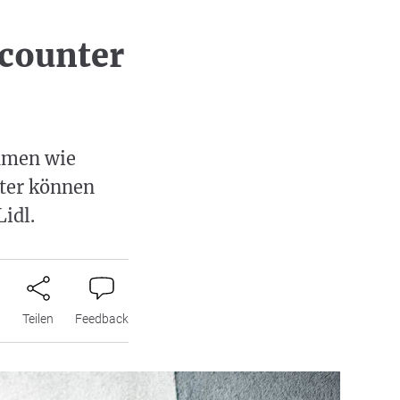
scounter
ehmen wie
ter können
Lidl.
n
Teilen
Feedback