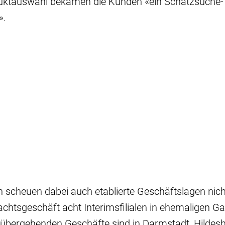
uktauswahl bekämen die Kunden «ein Schatzsuche-
».
scheuen dabei auch etablierte Geschäftslagen nicht
htsgeschäft acht Interimsfilialen in ehemaligen Ga
rübergehenden Geschäfte sind in Darmstadt, Hildesh