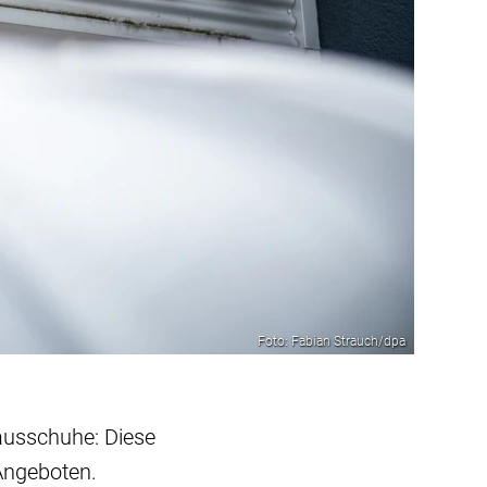
Foto: Fabian Strauch/dpa
Hausschuhe: Diese
 Angeboten.