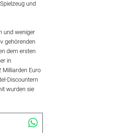
 Spielzeug und
n und weniger
Gov gehörenden
en dem ersten
er in
 Milliarden Euro
tel-Discountern
mit wurden sie