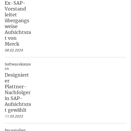
Ex-SAP-
Vorstand
leitet
übergangs
weise
Aufsichtsra
t von
Merck
08.02.2024
Softwarekonze
rn
Designiert
er
Plattner-
Nachfolger
in SAP-
Aufsichtsra
t gewählt
11.05.2023
Personalien