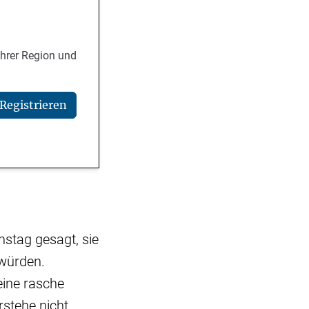
Ihrer Region und
Registrieren
stag gesagt, sie
 würden.
eine rasche
rstehe nicht,