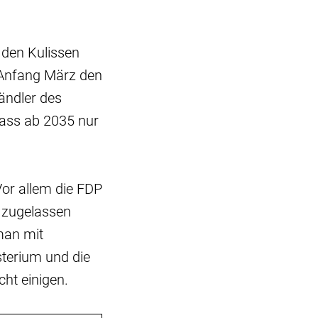
 den Kulissen
 Anfang März den
händler des
dass ab 2035 nur
.
or allem die FDP
 zugelassen
man mit
terium und die
ht einigen.