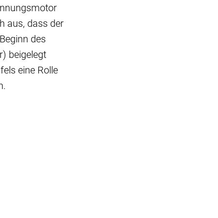
rennungsmotor
h aus, dass der
 Beginn des
) beigelegt
els eine Rolle
n.