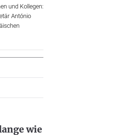
en und Kollegen:
etär António
päischen
lange wie