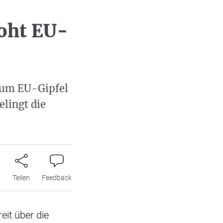
oht EU-
 zum EU-Gipfel
elingt die
n
Teilen
Feedback
eit über die