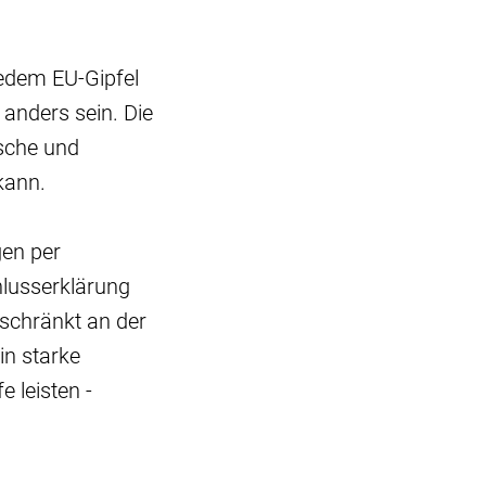
jedem EU-Gipfel
 anders sein. Die
ische und
kann.
gen per
hlusserklärung
eschränkt an der
in starke
e leisten -