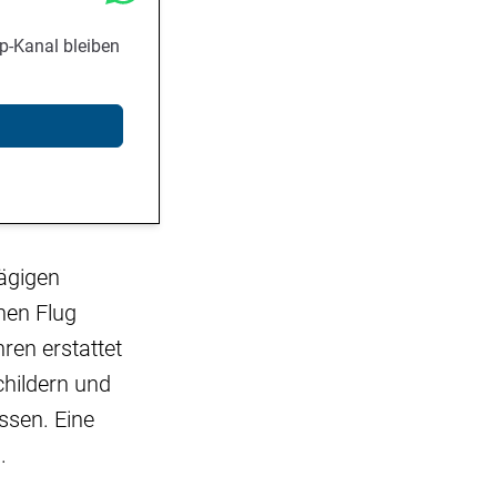
p-Kanal bleiben
lägigen
nen Flug
ren erstattet
childern und
ssen. Eine
.