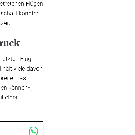
getretenen Flügen
lschaft könnten
zer.
druck
enutzten Flug
 hält viele davon
breitet das
hen können»,
t einer