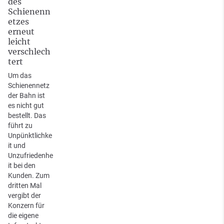
des
Schienenn
etzes
erneut
leicht
verschlech
tert
Um das
Schienennetz
der Bahn ist
es nicht gut
bestellt. Das
führt zu
Unpünktlichke
it und
Unzufriedenhe
it bei den
Kunden. Zum
dritten Mal
vergibt der
Konzern für
die eigene