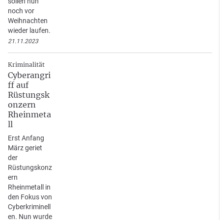
sollen nun
noch vor
Weihnachten
wieder laufen.
21.11.2023
Kriminalität
Cyberangri
ff auf
Rüstungsk
onzern
Rheinmeta
ll
Erst Anfang
März geriet
der
Rüstungskonz
ern
Rheinmetall in
den Fokus von
Cyberkriminell
en. Nun wurde