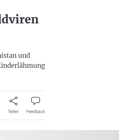
ldviren
nistan und
u Kinderlähmung
n
Teilen
Feedback