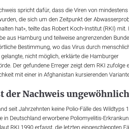
chweis spricht dafür, dass die Viren von mindestens
urden, die sich um den Zeitpunkt der Abwasserpr
ten hat», teilte das Robert Koch-Institut (RKI) mit.
e aus Hamburg und teilweise angrenzenden Bundes
 örtliche Bestimmung, wo das Virus durch menschli
gelangte, nicht möglich, erklärte die Hamburger
rde. Der gefundene Erreger zeigt dem RKI zufolge e
chkeit mit einer in Afghanistan kursierenden Variant
t der Nachweis ungewöhnlich
and seit Jahrzehnten keine Polio-Fälle des Wildtyps
te in Deutschland erworbene Poliomyelitis-Erkrankun
laut RKI 1990 erfasst, die letzten eingeschleppten F