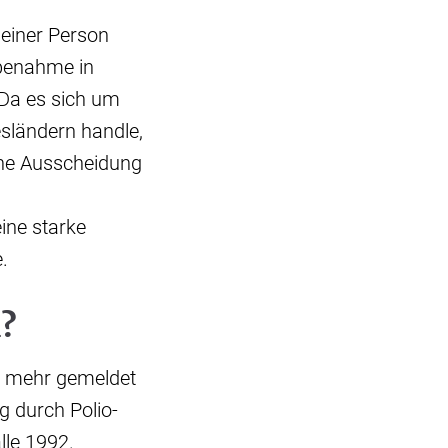
 einer Person
obenahme in
 Da es sich um
ländern handle,
che Ausscheidung
ine starke
e.
?
 1 mehr gemeldet
g durch Polio-
älle 1992.