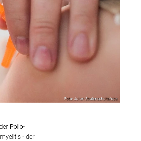
Foto: Julian Stratenschulte/dpa
der Polio-
yelitis - der