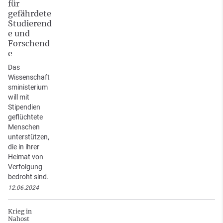
für
gefährdete
Studierend
e und
Forschend
e
Das
Wissenschaft
sministerium
will mit
Stipendien
geflüchtete
Menschen
unterstützen,
die in ihrer
Heimat von
Verfolgung
bedroht sind.
12.06.2024
Krieg in
Nahost