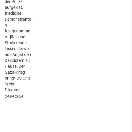
der Polizei
aufgelöst,
friedliche
Demonstrante
n
festgenomme
n - jüdische
Studierende
lassen derweil
aus Angst den
Davidstern zu
Hause. Der
Gaza-Krieg
bringt US-Unis
in ein
Dilemma.
24.04.2024