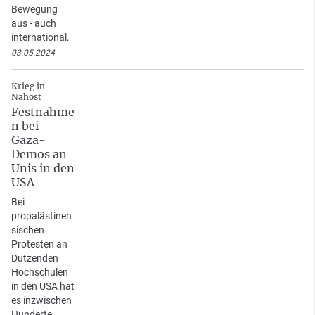
Bewegung
aus - auch
international.
03.05.2024
Krieg in
Nahost
Festnahme
n bei
Gaza-
Demos an
Unis in den
USA
Bei
propalästinen
sischen
Protesten an
Dutzenden
Hochschulen
in den USA hat
es inzwischen
Hunderte